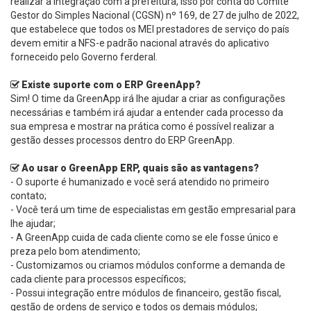
realizar a integração com a prefeitura, isso por conta do Comitê
Gestor do Simples Nacional (CGSN) nº 169, de 27 de julho de 2022,
que estabelece que todos os MEI prestadores de serviço do país
devem emitir a NFS-e padrão nacional através do aplicativo
forneceido pelo Governo ferderal.
Existe suporte com o ERP GreenApp?
Sim! O time da GreenApp irá lhe ajudar a criar as configurações
necessárias e também irá ajudar a entender cada processo da
sua empresa e mostrar na prática como é possível realizar a
gestão desses processos dentro do ERP GreenApp.
Ao usar o GreenApp ERP, quais são as vantagens?
- O suporte é humanizado e você será atendido no primeiro
contato;
- Você terá um time de especialistas em gestão empresarial para
lhe ajudar;
- A GreenApp cuida de cada cliente como se ele fosse único e
preza pelo bom atendimento;
- Customizamos ou criamos módulos conforme a demanda de
cada cliente para processos específicos;
- Possui integração entre módulos de financeiro, gestão fiscal,
gestão de ordens de serviço e todos os demais módulos;