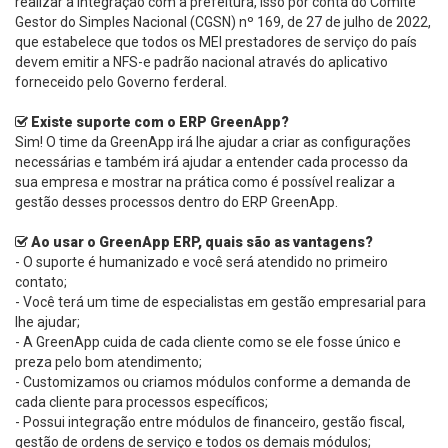
realizar a integração com a prefeitura, isso por conta do Comitê
Gestor do Simples Nacional (CGSN) nº 169, de 27 de julho de 2022,
que estabelece que todos os MEI prestadores de serviço do país
devem emitir a NFS-e padrão nacional através do aplicativo
forneceido pelo Governo ferderal.
Existe suporte com o ERP GreenApp?
Sim! O time da GreenApp irá lhe ajudar a criar as configurações
necessárias e também irá ajudar a entender cada processo da
sua empresa e mostrar na prática como é possível realizar a
gestão desses processos dentro do ERP GreenApp.
Ao usar o GreenApp ERP, quais são as vantagens?
- O suporte é humanizado e você será atendido no primeiro
contato;
- Você terá um time de especialistas em gestão empresarial para
lhe ajudar;
- A GreenApp cuida de cada cliente como se ele fosse único e
preza pelo bom atendimento;
- Customizamos ou criamos módulos conforme a demanda de
cada cliente para processos específicos;
- Possui integração entre módulos de financeiro, gestão fiscal,
gestão de ordens de serviço e todos os demais módulos;