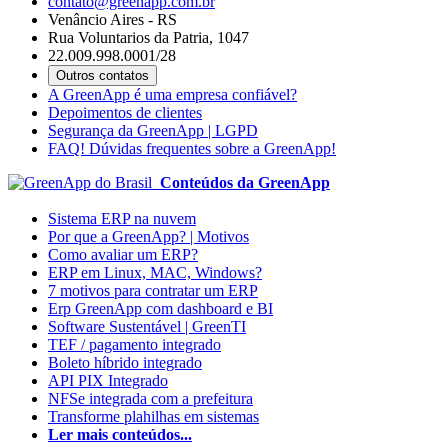
contato@greenapp.com.br
Venâncio Aires - RS
Rua Voluntarios da Patria, 1047
22.009.998.0001/28
Outros contatos
A GreenApp é uma empresa confiável?
Depoimentos de clientes
Segurança da GreenApp | LGPD
FAQ! Dúvidas frequentes sobre a GreenApp!
Conteúdos da GreenApp
Sistema ERP na nuvem
Por que a GreenApp? | Motivos
Como avaliar um ERP?
ERP em Linux, MAC, Windows?
7 motivos para contratar um ERP
Erp GreenApp com dashboard e BI
Software Sustentável | GreenTI
TEF / pagamento integrado
Boleto híbrido integrado
API PIX Integrado
NFSe integrada com a prefeitura
Transforme plahilhas em sistemas
Ler mais conteúdos...