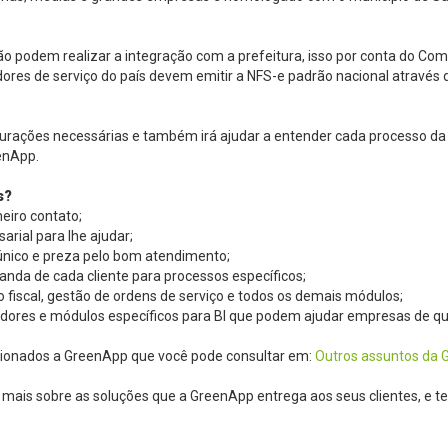
podem realizar a integração com a prefeitura, isso por conta do Comi
ores de serviço do país devem emitir a NFS-e padrão nacional através d
figurações necessárias e também irá ajudar a entender cada processo d
enApp.
s?
eiro contato;
rial para lhe ajudar;
 único e preza pelo bom atendimento;
da de cada cliente para processos específicos;
o fiscal, gestão de ordens de serviço e todos os demais módulos;
dicadores e módulos específicos para BI que podem ajudar empresas de qu
ionados a GreenApp que você pode consultar em:
Outros assuntos da
 mais sobre as soluções que a GreenApp entrega aos seus clientes, e te