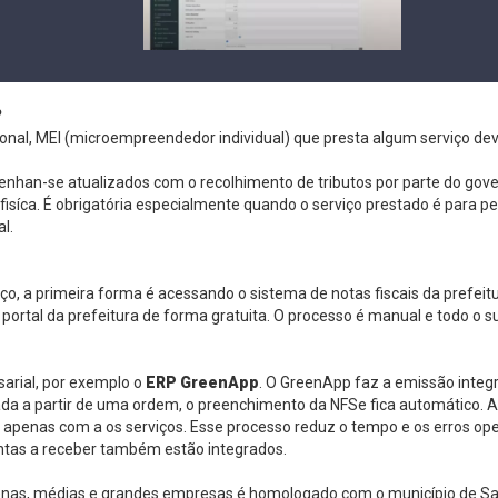
?
nal, MEI (microempreendedor individual) que presta algum serviço deve 
han-se atualizados com o recolhimento de tributos por parte do govern
fisíca. É obrigatória especialmente quando o serviço prestado é para pe
l.
iço, a primeira forma é acessando o sistema de notas fiscais da prefeit
 portal da prefeitura de forma gratuita. O processo é manual e todo o 
arial, por exemplo o
ERP GreenApp
. O GreenApp faz a emissão inte
erada a partir de uma ordem, o preenchimento da NFSe fica automático
 apenas com a os serviços. Esse processo reduz o tempo e os erros op
ontas a receber também estão integrados.
nas, médias e grandes empresas é homologado com o município de Sa