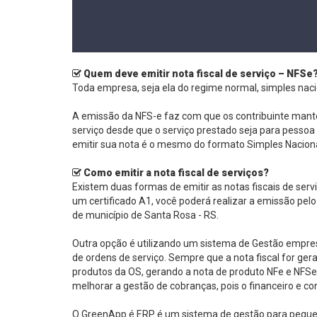
Quem deve emitir nota fiscal de serviço – NFSe
Toda empresa, seja ela do regime normal, simples nacio
A emissão da NFS-e faz com que os contribuinte manten
serviço desde que o serviço prestado seja para pessoa 
emitir sua nota é o mesmo do formato Simples Naciona
Como emitir a nota fiscal de serviços?
Existem duas formas de emitir as notas fiscais de serv
um certificado A1, você poderá realizar a emissão pelo
de município de Santa Rosa - RS.
Outra opção é utilizando um sistema de Gestão empres
de ordens de serviço. Sempre que a nota fiscal for g
produtos da OS, gerando a nota de produto NFe e NFSe
melhorar a gestão de cobranças, pois o financeiro e c
O GreenApp é ERP é um sistema de gestão para peque