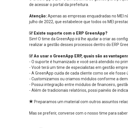
de acessar o portal da prefeitura.
Atenção:
Apenas as empresas enquadradas no MEI não 
julho de 2022, que estabelece que todos os MEI prestad
Existe suporte com o ERP GreenApp?
Sim! O time da GreenApp irá lhe ajudar a criar as con
realizar a gestão desses processos dentro do ERP Gre
Ao usar o GreenApp ERP, quais são as vantagen
- O suporte é humanizado e você será atendido no prim
- Você terá um time de especialistas em gestão empresa
- A GreenApp cuida de cada cliente como se ele fosse
- Customizamos ou criamos módulos conforme a deman
- Possui integração entre módulos de financeiro, gestã
- Além de tradicionais relatórios, possi painéis de in
Preparamos um material com outros assuntos relac
Mas se preferir, converse com o nosso time para saber