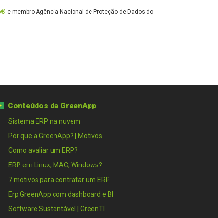
p®
e membro Agência Nacional de Proteção de Dados do
Conteúdos da GreenApp
Sistema ERP na nuvem
Por que a GreenApp? | Motivos
Como avaliar um ERP?
ERP em Linux, MAC, Windows?
7 motivos para contratar um ERP
Erp GreenApp com dashboard e BI
Software Sustentável | GreenTI