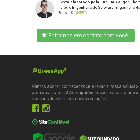
Texto elaborado pelo Eng. Tales Igor Eber
Tales é Engenheiro de Software, Engenheiro 
Brasil.
ANPPD
Entramos em contato com você!
GreenApp
®
Vamos adorar conhecer você e levar a nossa solução
para seu dia a dia! Acompanhe nossos canais e entre
em contato conhecer nossas soluções.