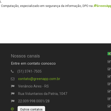
t.
da Computação, especializado em segurança da informação, DPO na
GreenAp
Nossos canais
Entre em contato conosco
(51) 3741-7505
contato@greenapp.com.br
Venâncio Aires - RS
Rua Voluntarios da Patria, 1047
22.009.998.0001/28
Outros contatos