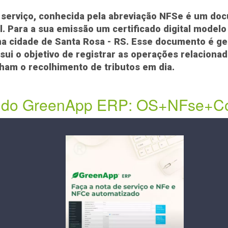
e serviço, conhecida pela abreviação
NFSe
é um docu
ital. Para a sua emissão um certificado digital mod
o na cidade de Santa Rosa - RS. Esse documento é 
sui o objetivo de registrar as operações relacionad
am o recolhimento de tributos em dia.
es do GreenApp ERP: OS+NFse+C