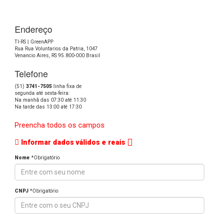
Endereço
TI-RS | GreenAPP
Rua Rua Voluntarios da Patria, 1047
Venancio Aires, RS 95.800-000 Brasil
Telefone
(51)
3741-7505
linha fixa de
segunda até sexta-feira:
Na manhã das 07:30 até 11:30
Na tarde das 13:00 até 17:30
Preencha todos os campos
Informar dados válidos e reais
Nome
*Obrigatório
CNPJ
*Obrigatório