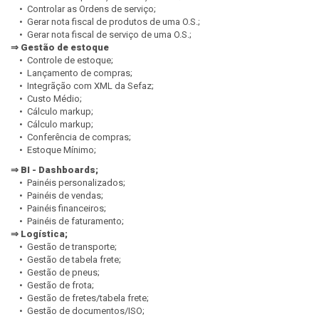
• Controlar as Ordens de serviço;
• Gerar nota fiscal de produtos de uma O.S.;
• Gerar nota fiscal de serviço de uma O.S.;
⇒ Gestão de estoque
• Controle de estoque;
• Lançamento de compras;
• Integrãção com XML da Sefaz;
• Custo Médio;
• Cálculo markup;
• Cálculo markup;
• Conferência de compras;
• Estoque Mínimo;
⇒ BI - Dashboards;
• Painéis personalizados;
• Painéis de vendas;
• Painéis financeiros;
• Painéis de faturamento;
⇒ Logística;
• Gestão de transporte;
• Gestão de tabela frete;
• Gestão de pneus;
• Gestão de frota;
• Gestão de fretes/tabela frete;
• Gestão de documentos/ISO;